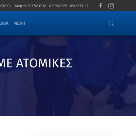
632994 |
Κινητά:
6937651032 - 6932522666 - 6946333117
ΩΝΊΑ
ΜΈΛΗ
ΜΕ ΑΤΟΜΙΚΕΣ