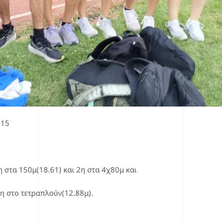
 15
στα 150μ(18.61) και 2η στα 4χ80μ και
η στο τετραπλούν(12.88μ).