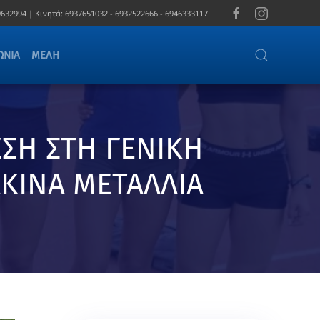
632994 |
Κινητά:
6937651032 - 6932522666 - 6946333117
ΩΝΊΑ
ΜΈΛΗ
ΣΗ ΣΤΗ ΓΕΝΙΚΗ
ΛΚΙΝΑ ΜΕΤΑΛΛΙΑ