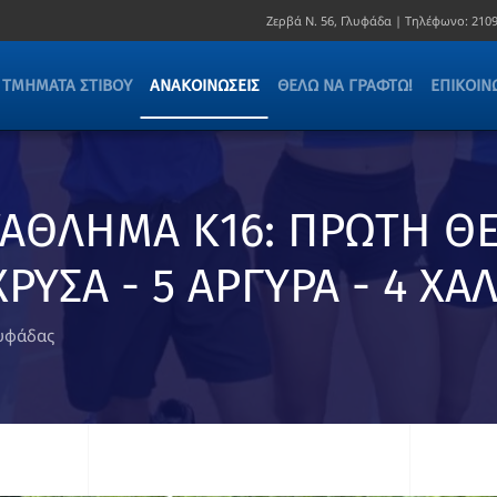
Ζερβά Ν. 56, Γλυφάδα |
Τηλέφωνο:
2109
ΤΜΉΜΑΤΑ ΣΤΊΒΟΥ
ΑΝΑΚΟΙΝΏΣΕΙΣ
ΘΈΛΩ ΝΑ ΓΡΑΦΤΏ!
ΕΠΙΚΟΙΝ
ΤΑΘΛΗΜΑ Κ16: ΠΡΩΤΗ ΘΕ
ΡΥΣΑ - 5 ΑΡΓΥΡΑ - 4 ΧΑ
λυφάδας