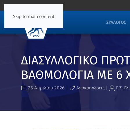
Skip to main content
ΣΎΛΛΟΓΟΣ
ΔΙΑΣΥΛΛΟΓΙΚΟ ΠΡΩ
ΒΑΘΜΟΛΟΓΙΑ ΜΕ 6 Χ
|
|
25 Απριλίου 2026
Ανακοινώσεις
Γ.Σ. Γ