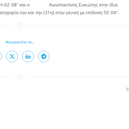
δοση 1h.02'.08'' και ο
Κωνσταντίνος Συκιώτης
στην ίδια
τηγορία του και την (31η) στην γενική με επίδοση 55'.04''.
Μοιραστείτε το...
νοποιήσετε το άρθο.
Ε