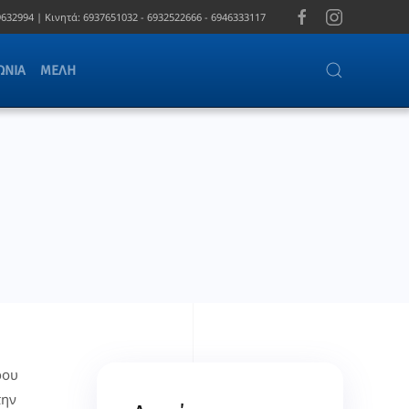
632994 |
Κινητά:
6937651032 - 6932522666 - 6946333117
ΩΝΊΑ
ΜΈΛΗ
ρου
την